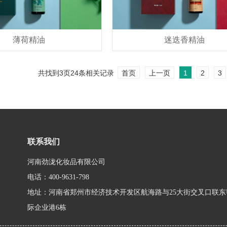
薄荷精油
迷迭香精油
共找到
3
页
24
条相关记录
首页
上一页
1
2
3
联系我们
河南劲泷化妆品有限公司
电话：400-9631-798
地址：河南省郑州市经济技术开发区航海路与25大街交叉口联东
际企业港6栋