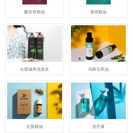
薰衣草精油
薄荷精油
众蓉滋养洗发水
乌斯马草油
生姜精油
洗手液