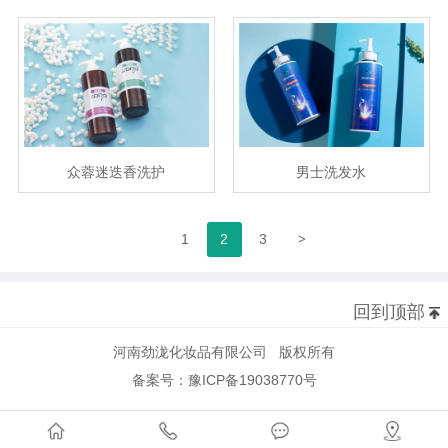
众蓉迷迭香洗护
男士洗发水
>
1
2
3
回到顶部
河南劲泷化妆品有限公司 版权所有
备案号：豫ICP备19038770号