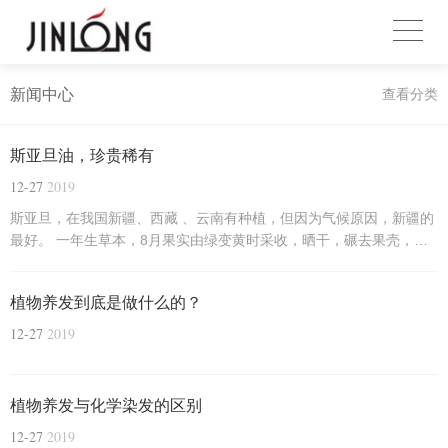
新闻中心
查看分类
斯亚旦油，珍贵稀有
12-27
2019
斯亚旦，在我国新疆、西藏 、云南有种植，但因为气候原因，新疆的
最好。 一年生草本，8月果实由绿变黄时采收，晒干，碾去果壳，取
种子，除杂质，晒干后压榨成油！
植物养发到底是做什么的？
12-27
2019
植物养发与化学染发的区别
12-27
2019